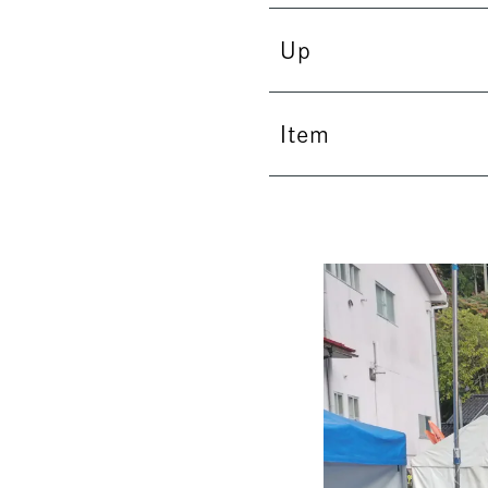
Up
Item