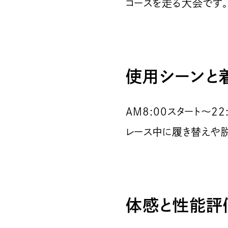
コースを走る大会です。
使用シーンと
AM8:00スタート〜2
レース中に履き替えや
体感と性能評