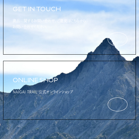
せ、身体を冷却しながら行動。暑さ対策として即効性があり、実戦での
GET IN TOUCH
有効性を感じる場面となりました。 長時間使用後の印象 レース終了後
もタオルは濡れた状態でしたが、汗や水分が染み込んでいたにもかかわ
商品に関するお問い合わせ、ご意見はこちらから
らず、不快なニオイは感じにくい印象。抗菌・防臭機能の効果を体感で
お問い合わせください。
きました。 また、非常に薄手で軽量なため、行動中も携行の負担になら
ONLINE SHOP
NAIGAI TRAIL 公式オンラインショップ