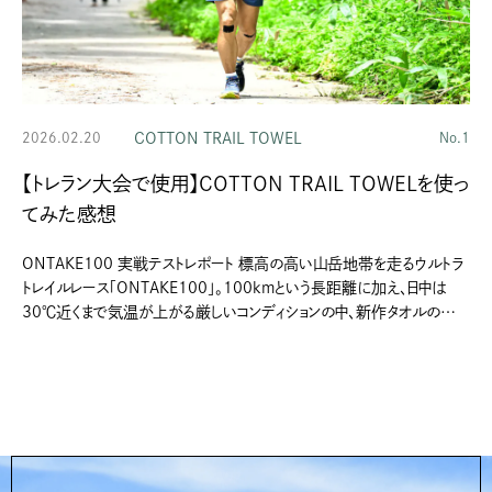
COTTON TRAIL TOWEL
2026.02.20
No.1
【トレラン大会で使用】COTTON TRAIL TOWELを使っ
てみた感想
ONTAKE100 実戦テストレポート 標高の高い山岳地帯を走るウルトラ
トレイルレース「ONTAKE100」。100kmという長距離に加え、日中は
30℃近くまで気温が上がる厳しいコンディションの中、新作タオルの
フィールドテストを実施しました。 レースは夜間スタート。日の出とともに気
温は上昇し、日中は強い日差しと発汗量の増加により、熱対策がパフォー
マンス維持の鍵となる状況でした。 実際の使用シーン 今回のテストで
は、主に日中の高温帯（推定30℃前後）での冷却性能と使用感を確認。
沢水に濡らすことで気化冷却がすぐに始まり、首元や頭部、太ももなどを
冷やすことで体温上昇を抑えるサポートを実感しました。 特にラストの
標高差約500mの登り区間では、沢水を見つけるたびにタオルに含ま